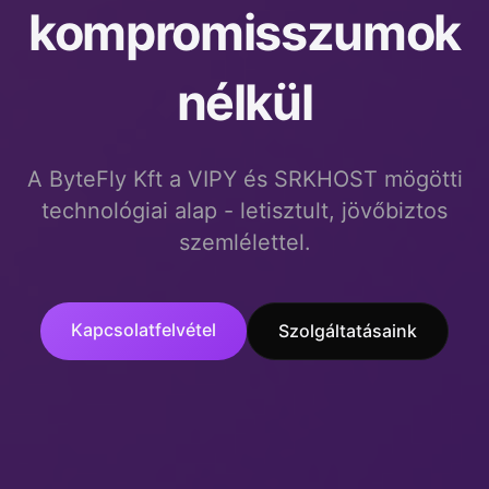
kompromisszumok
nélkül
A ByteFly Kft a VIPY és SRKHOST mögötti
technológiai alap - letisztult, jövőbiztos
szemlélettel.
Kapcsolatfelvétel
Szolgáltatásaink